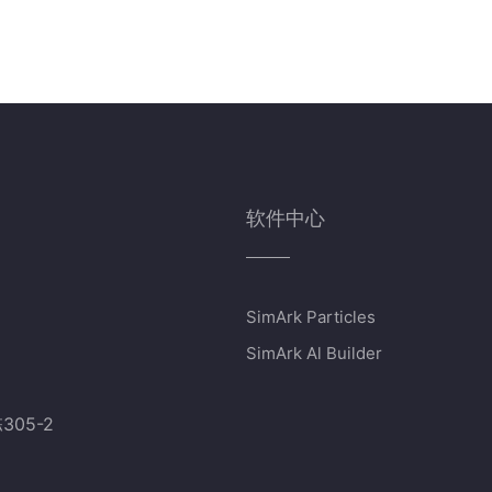
软件中心
SimArk Particles
SimArk Al Builder
05-2